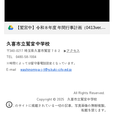
【鷲宮中】令和８年度 年間行事計画（0413ver.）.pdf
久喜市立鷲宮中学校
〒340-0217 埼玉県久喜市鷲宮７８２
▶︎
アクセス
TEL 0480-58-1004
※時間によっては留守番電話設定となっています。
E-mail
washinomiya-j-t@g.kuki-city.ed.jp
All Rights Reserved.
Copyright © 202
5
久喜市立鷲宮中学校
※このサイトに掲載されている一切の記事，写真画像の無断複製，
転載を禁じます。