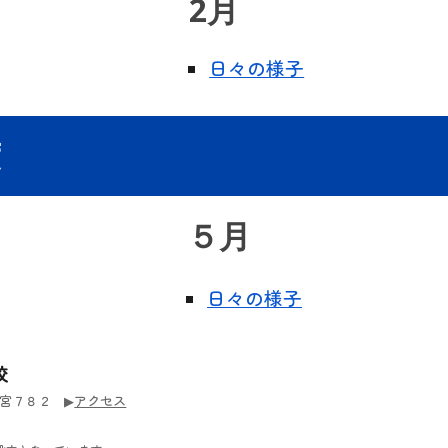
2
月
日々の様子
度
５
月
日々の様子
校
市鷲宮７８２
▶︎
アクセス