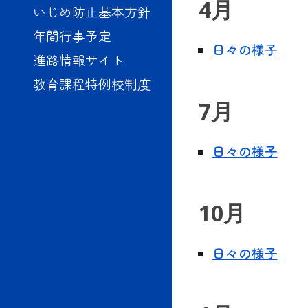
4月
いじめ防止基本方針
年間行事予定
日々の様子
進路情報サイト
教育課程特例校制度
7
月
日々の様子
10
月
日々の様子