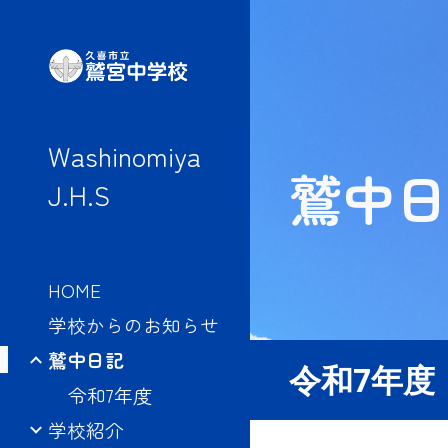
Sk
Washinomiya
鷲中日
J.H.S
HOME
学校からのお知らせ
鷲中日記
令和
7
年度
令和7年度
学校紹介