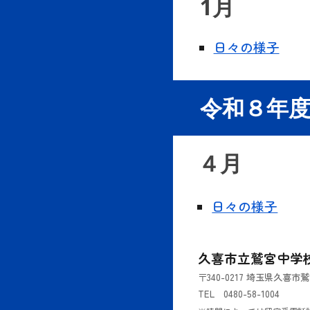
1月
日々の様子
令和
８
年
４
月
日々の様子
久喜市立鷲宮中学
〒340-0217 埼玉県久喜
TEL 0480-58-1004